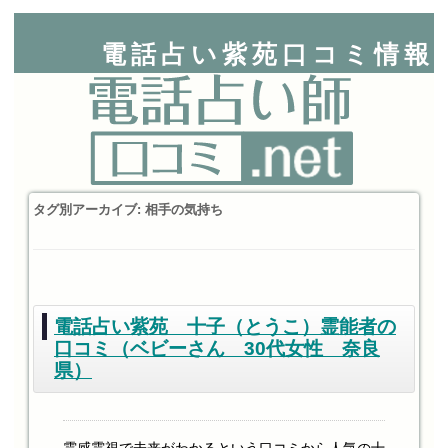
電話占い紫苑口コミ情報
タグ別アーカイブ:
相手の気持ち
電話占い紫苑 十子（とうこ）霊能者の
口コミ（ベビーさん 30代女性 奈良
県）